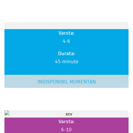
Varsta:
4-6
Durata:
45 minute
INDISPONIBIL MOMENTAN
Varsta:
6-10