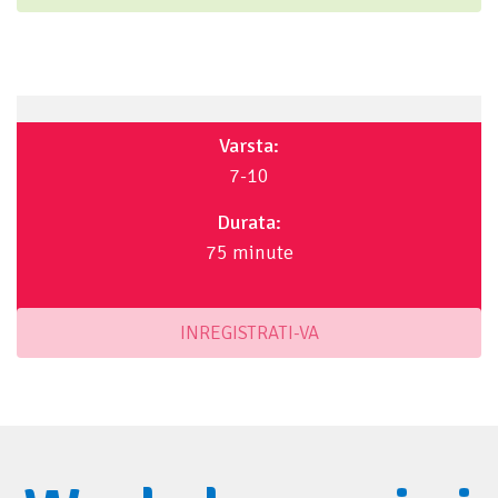
Varsta:
7-10
Durata:
75 minute
INREGISTRATI-VA