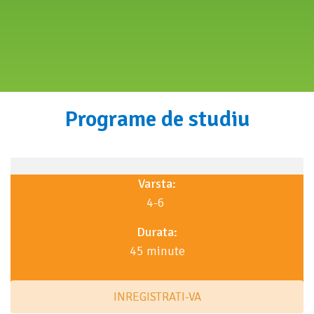
Programe de studiu
Varsta:
4-6
Durata:
45 minute
INREGISTRATI-VA