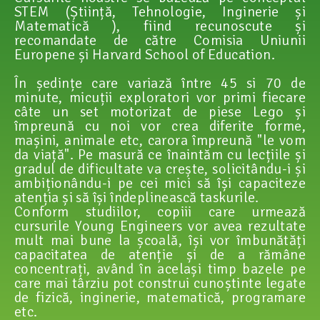
STEM (Știință, Tehnologie, Inginerie și
Matematică ), fiind recunoscute și
recomandate de către Comisia Uniunii
Europene și Harvard School of Education.
În ședințe care variază între 45 si 70 de
minute, micuții exploratori vor primi fiecare
câte un set motorizat de piese Lego și
împreună cu noi vor crea diferite forme,
mașini, animale etc, carora împreună "le vom
da viață". Pe masură ce înaintăm cu lecțiile și
gradul de dificultate va crește, solicitându-i și
ambiționându-i pe cei mici să își capaciteze
atenția și să își îndeplinească taskurile.
Conform studiilor, copiii care urmează
cursurile Young Engineers vor avea rezultate
mult mai bune la școală, își vor îmbunătăți
capacitatea de atenție și de a rămâne
concentrați, având în același timp bazele pe
care mai târziu pot construi cunoștinte legate
de fizică, inginerie, matematică, programare
etc.