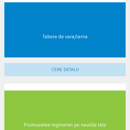
Tabere de vara/iarna
CERE DETALII
Frumusetea ingineriei pe nevoile tale