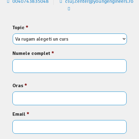
0040743835048
cluj.center@youngengineers.ro
Topic
*
Numele complet
*
Oras
*
Email
*