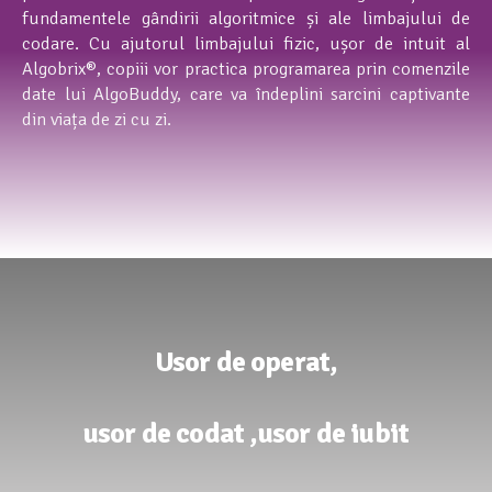
fundamentele gândirii algoritmice și ale limbajului de
codare. Cu ajutorul limbajului fizic, ușor de intuit al
Algobrix®, copiii vor practica programarea prin comenzile
date lui AlgoBuddy, care va îndeplini sarcini captivante
din viața de zi cu zi.
Usor de operat,
usor de codat ,usor de iubit