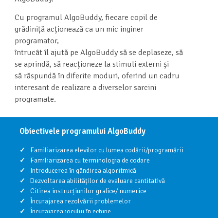
Cu programul AlgoBuddy, fiecare copil de
grădiniță acționează ca un mic inginer
programator,
întrucât îl ajută pe AlgoBuddy să se deplaseze, să
se aprindă, să reacționeze la stimuli externi și
să răspundă în diferite moduri, oferind un cadru
interesant de realizare a diverselor sarcini
programate.
Obiectivele programului AlgoBuddy
Familiarizarea elevilor cu lumea codării/programării
Familiarizarea cu terminologia de codare
Introducerea în gândirea algoritmică
Dezvoltarea abilităților de evaluare cantitativă
Citirea instrucțiunilor grafice/ numerice
Încurajarea rezolvării problemelor
Încurajarea jocului în echipe