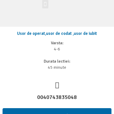
Workshop-uri
Site la nivel mondial
Zona elevilor
Usor de operat,usor de codat ,usor de iubit
Varsta:
4-6
Durata lectiei:
45 minute
0040743835048