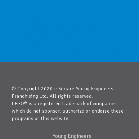
Copiii vor descoperi
Secvențierea comenzilor
Condiții și senzori
Algoritmi ai dispozitivelor automatizate de zi cu zi
Operatori permanenți și aleatorii
Instrucțiuni tip „buclă”
Programare tip „multithreading” (mai multe fire de execuție)
© Copyright 2020 e Square Young Engineers
Franchising Ltd. All rights reserved.
LEGO® is a registered trademark of companies
which do not sponsor, authorize or endorse these
programs or this website.
Young Engineers